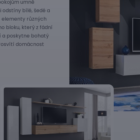
 pokojům umně
 odstíny bílé, šedé a
é elementy různých
 bloku, který z fádní
ní a poskytne bohatý
prosvítí domácnost