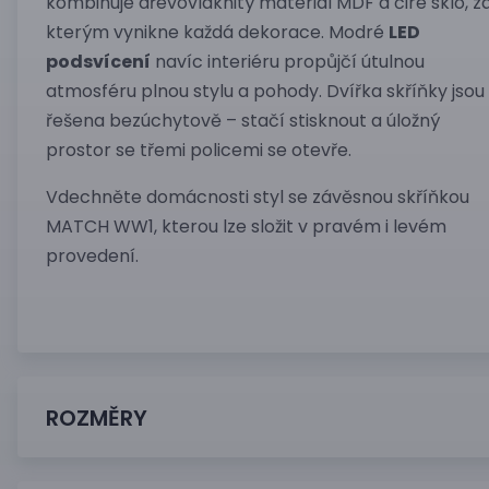
kombinuje dřevovláknitý materiál MDF a čiré sklo, z
kterým vynikne každá dekorace. Modré
LED
podsvícení
navíc interiéru propůjčí útulnou
atmosféru plnou stylu a pohody. Dvířka skříňky jsou
řešena bezúchytově – stačí stisknout a úložný
prostor se třemi policemi se otevře.
Vdechněte domácnosti styl se závěsnou skříňkou
MATCH WW1, kterou lze složit v pravém i levém
provedení.
ROZMĚRY