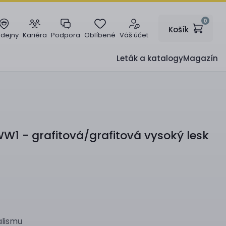
0
Košík
odejny
Kariéra
Podpora
Oblíbené
Váš účet
Leták a katalogy
Magazín
1 - grafitová/grafitová vysoký lesk
alismu