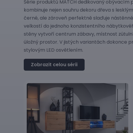
Série produktů MATCH dedikovaný obývacím
kombinuje nejen souhru dekoru dřeva s lesklými
černé, ale zároveň perfektně slaďuje nástěnn
velkostí do jednoho konzistentního nábytkového
stěny vytvoří centrum zábavy, místnost zútul
úložný prostor. V jistých variantách dokonce 
stylovým LED osvětlením.
Zobrazit celou sérii