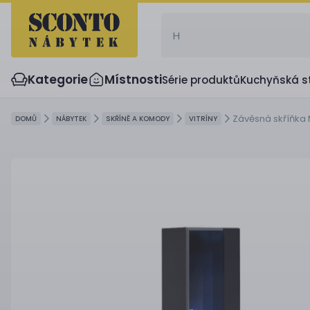
Kategorie
Místnosti
Série produktů
Kuchyňská s
Závěsná skříňka 
DOMŮ
NÁBYTEK
SKŘÍNĚ A KOMODY
VITRÍNY