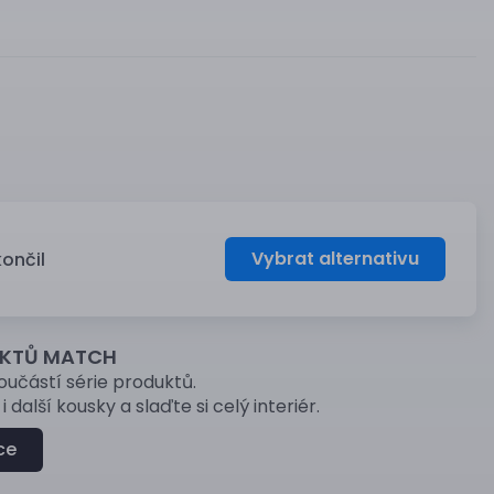
Vybrat alternativu
končil
UKTŮ MATCH
součástí série produktů.
i další kousky a slaďte si celý interiér.
ce