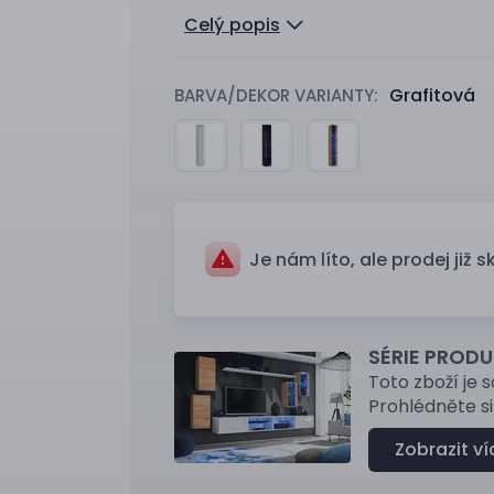
Celý popis
Grafitová
BARVA/DEKOR VARIANTY:
Je nám líto, ale prodej již s
SÉRIE PROD
Toto zboží je 
Prohlédněte si 
Zobrazit ví