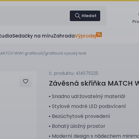
Hledat
Pr
tudia
Sedačky na míru
Zahrada
Výprodej
MATCH WW1 grafitová/grafitová vysoký lesk
č. produktu: 414575225
Závěsná skříňka
MATCH WW
Snadno udržovatelný materiál
Stylové modré LED podsvícení
Bezúchytové provedení
Bohatý úložný prostor
Moderní design s nádechem minim