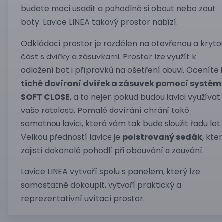
budete moci usadit a pohodlně si obout nebo zout
boty. Lavice LINEA takový prostor nabízí.
Odkládací prostor je rozdělen na otevřenou a kryto
část s dvířky a zásuvkami. Prostor lze využít k
odložení bot i přípravků na ošetření obuvi. Oceníte i
tiché dovíraní dvířek a zásuvek pomocí systém
SOFT CLOSE
, a to nejen pokud budou lavici využívat
vaše ratolesti. Pomalé dovírání chrání také
samotnou lavici, která vám tak bude sloužit řadu let.
Velkou předností lavice je
polstrovaný sedák
, kte
zajistí dokonalé pohodlí při obouvání a zouvání.
Lavice LINEA vytvoří spolu s panelem, který lze
samostatně dokoupit, vytvoří praktický a
reprezentativní uvítací prostor.