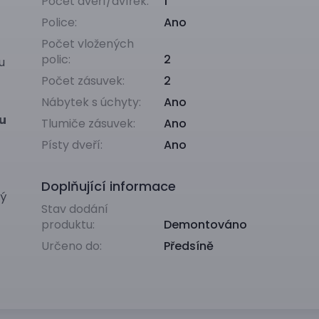
Počet dveří/dvířek:
1
Police:
Ano
Počet vložených
polic:
2
u
Počet zásuvek:
2
Nábytek s úchyty:
Ano
u
Tlumiče zásuvek:
Ano
Písty dveří:
Ano
Doplňující informace
rý
Stav dodání
produktu:
Demontováno
Určeno do:
Předsíně