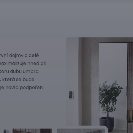
rvní dojmy o celé
aximalizuje hned při
ekoru dubu umbra
, která se bude
 je navíc podpořen