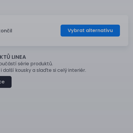
Vybrat alternativu
končil
KTŮ LINEA
součástí série produktů.
i další kousky a slaďte si celý interiér.
ce