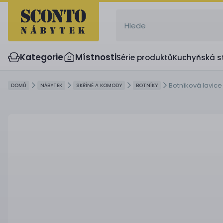
Kategorie
Místnosti
Série produktů
Kuchyňská s
Botníková lavice
DOMŮ
NÁBYTEK
SKŘÍNĚ A KOMODY
BOTNÍKY