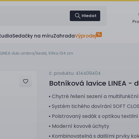
Hledat
Pr
tudia
Sedačky na míru
Zahrada
Výprodej
 LINEA dub umbra/šedá, šířka 134 cm
č. produktu: 414409404
Botníková lavice
LINEA - 
Chytré řešení sezení a multifunkčn
Systém tichého dovírání SOFT CLO
Polstrovaný sedák s optikou textilní
Moderní kovové úchyty
Kombinovatelná s dalšími prvky kol