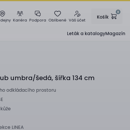
0
Košík
odejny
Kariéra
Podpora
Oblíbené
Váš účet
Leták a katalogy
Magazín
dub umbra/šedá, šířka 134 cm
ího odkládacího prostoru
SE
 kůže
ekce LINEA