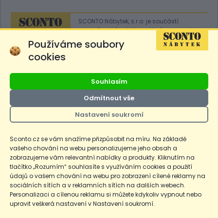
SCONTO Nábytek, s.r.o. je součástí
mezinárodního řetězce, který provozuje
obchodní domy
Hoeffner
a
Sconto
.
Používáme soubory
cookies
Přejít na
Sconto.sk
Souhlasím
Odmítnout vše
Nastavení soukromí
Ceny produktů na e-shopu sconto.cz jsou označeny následovně. Běžná
cena je cena bez označení, *Cena pro členy SCONTO Clubu, **Akční
cena pro členy SCONTO Clubu, ***Akční cena, # Nejnižší cena za 30
Sconto.cz se vám snažíme přizpůsobit na míru. Na základě
dnů před prvním zlevněním. Dle zákona o ochraně spotřebitele §12a je
vašeho chování na webu personalizujeme jeho obsah a
uvedená Běžná cena současně i nejnižší za 30 dní, pokud není Nejnižší
Běžná cena za 30 dní uvedena samostatně na detailu produktu.
zobrazujeme vám relevantní nabídky a produkty. Kliknutím na
tlačítko „Rozumím“ souhlasíte s využíváním cookies a použití
údajů o vašem chování na webu pro zobrazení cílené reklamy na
Copyright
Ochrana osobních údajů
Cookies
Nastavení cookies
sociálních sítích a v reklamních sítích na dalších webech.
Personalizaci a cílenou reklamu si můžete kdykoliv vypnout nebo
© 2026 SCONTO Nábytek s.r.o.
upravit veškerá nastavení v Nastavení soukromí.