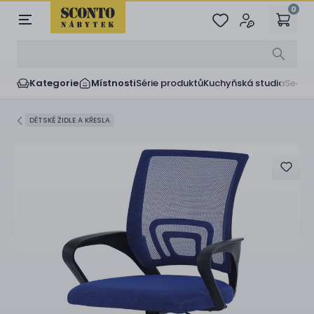
0
Kategorie
Místnosti
Série produktů
Kuchyňská studia
Sedač
DĚTSKÉ ŽIDLE A KŘESLA