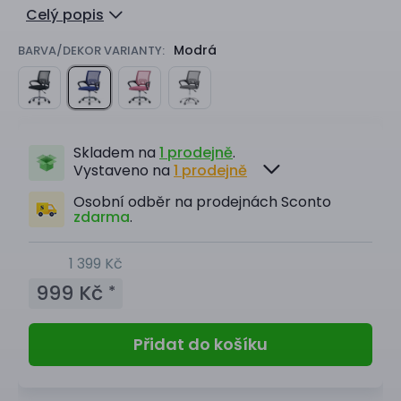
Celý popis
Modrá
BARVA/DEKOR VARIANTY:
Skladem na
1 prodejně
.
Vystaveno na
1 prodejně
Osobní odběr na prodejnách Sconto
zdarma
.
1 399 Kč
999 Kč
*
Přidat do košíku