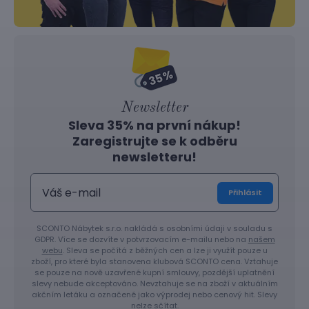
Newsletter
Sleva 35% na první nákup!
Zaregistrujte se k odběru
newsletteru!
Přihlásit
SCONTO Nábytek s.r.o. nakládá s osobními údaji v souladu s
GDPR. Více se dozvíte v potvrzovacím e-mailu nebo na
našem
webu
. Sleva se počítá z běžných cen a lze ji využít pouze u
zboží, pro které byla stanovena klubová SCONTO cena. Vztahuje
se pouze na nově uzavřené kupní smlouvy, pozdější uplatnění
slevy nebude akceptováno. Nevztahuje se na zboží v aktuálním
akčním letáku a označené jako výprodej nebo cenový hit. Slevy
nelze sčítat.