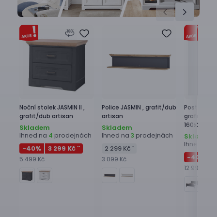
Noční stolek
JASMIN II ,
Police
JASMIN ,
grafit/dub
Postel
JASMI
grafit/dub artisan
artisan
grafit/dub 
160x200 c
Skladem
Skladem
Ihned na
prodejnách
Ihned na
prodejnách
4
3
Skladem
Ihned na
2
-40
%
3 299 Kč
2 299 Kč
**
*
-40
%
7
5 499 Kč
3 099 Kč
12 999 Kč