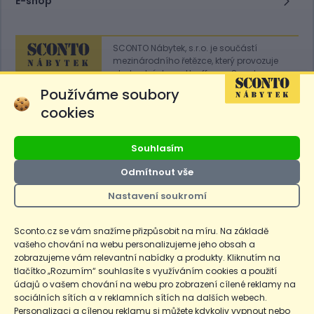
E-shop
SCONTO Nábytek, s.r.o. je součástí
mezinárodního řetězce, který provozuje
obchodní domy
Hoeffner
a
Sconto
.
Používáme soubory
cookies
Přejít na
Sconto.sk
Souhlasím
Odmítnout vše
Ceny produktů na e-shopu sconto.cz jsou označeny následovně. Běžná
Nastavení soukromí
cena je cena bez označení, *Cena pro členy SCONTO Clubu, **Akční
cena pro členy SCONTO Clubu, ***Akční cena, # Nejnižší cena za 30
dnů před prvním zlevněním. Dle zákona o ochraně spotřebitele §12a je
Sconto.cz se vám snažíme přizpůsobit na míru. Na základě
uvedená Běžná cena současně i nejnižší za 30 dní, pokud není Nejnižší
Běžná cena za 30 dní uvedena samostatně na detailu produktu.
vašeho chování na webu personalizujeme jeho obsah a
zobrazujeme vám relevantní nabídky a produkty. Kliknutím na
tlačítko „Rozumím“ souhlasíte s využíváním cookies a použití
Copyright
Ochrana osobních údajů
Cookies
Nastavení cookies
údajů o vašem chování na webu pro zobrazení cílené reklamy na
sociálních sítích a v reklamních sítích na dalších webech.
© 2026 SCONTO Nábytek s.r.o.
Personalizaci a cílenou reklamu si můžete kdykoliv vypnout nebo