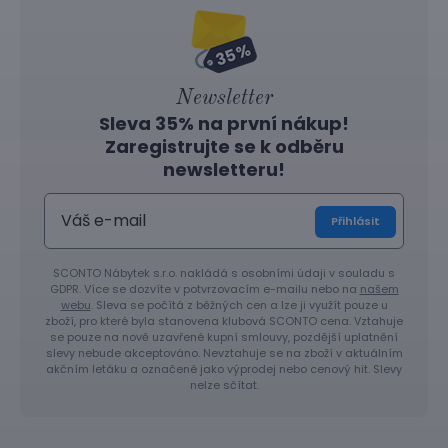
Newsletter
Sleva 35% na první nákup!
Zaregistrujte se k odběru
newsletteru!
Přihlásit
SCONTO Nábytek s.r.o. nakládá s osobními údaji v souladu s
GDPR. Více se dozvíte v potvrzovacím e-mailu nebo na
našem
webu
. Sleva se počítá z běžných cen a lze ji využít pouze u
zboží, pro které byla stanovena klubová SCONTO cena. Vztahuje
se pouze na nově uzavřené kupní smlouvy, pozdější uplatnění
slevy nebude akceptováno. Nevztahuje se na zboží v aktuálním
akčním letáku a označené jako výprodej nebo cenový hit. Slevy
nelze sčítat.