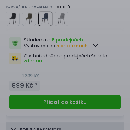
Modrá
BARVA/DEKOR VARIANTY:
Skladem na
6 prodejnách
.
Vystaveno na
5 prodejnách
Osobní odběr na prodejnách Sconto
zdarma
.
1 399 Kč
999 Kč
*
Přidat do košíku
POPIS A PARAMETRY