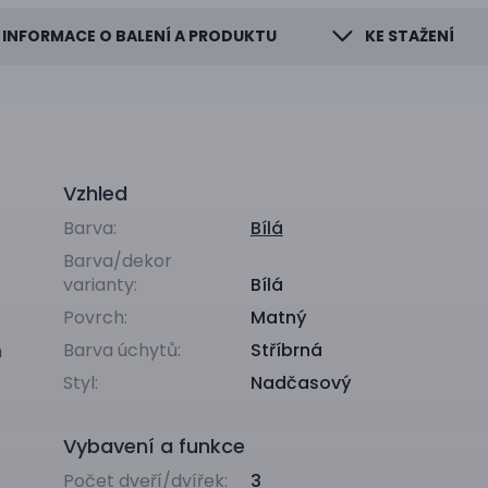
INFORMACE O BALENÍ A PRODUKTU
KE STAŽENÍ
Vzhled
Barva:
Bílá
Barva/dekor
varianty:
Bílá
Povrch:
Matný
Barva úchytů:
Stříbrná
m
Styl:
Nadčasový
Vybavení a funkce
Počet dveří/dvířek:
3