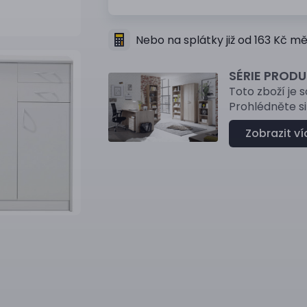
Nebo na splátky již od 163 Kč m
SÉRIE PROD
Toto zboží je 
Prohlédněte si 
Zobrazit ví