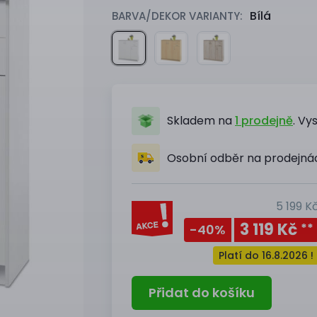
Bílá
BARVA/DEKOR VARIANTY:
Skladem na
1 prodejně
.
Vy
Osobní odběr na prodejn
5 199 K
3 119 Kč
**
-40
%
Platí do 16.8.2026 !
Přidat do košíku