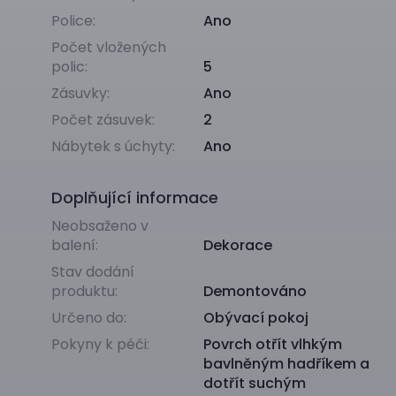
Police:
Ano
Počet vložených
polic:
5
Zásuvky:
Ano
Počet zásuvek:
2
Nábytek s úchyty:
Ano
Doplňující informace
Neobsaženo v
balení:
Dekorace
Stav dodání
produktu:
Demontováno
Určeno do:
Obývací pokoj
Pokyny k péči:
Povrch otřít vlhkým
bavlněným hadříkem a
dotřít suchým