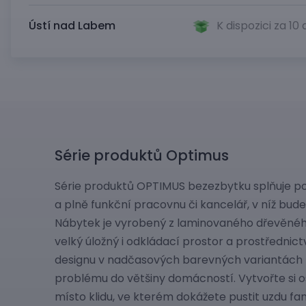
Ústí nad Labem
K dispozici za 10
Série produktů Optimus
Série produktů OPTIMUS bezezbytku splňuje p
a plně funkční pracovnu či kancelář, v níž bud
Nábytek je vyrobený z laminovaného dřevěného
velký úložný i odkládací prostor a prostředni
designu v nadčasových barevných variantách
problému do většiny domácností. Vytvořte si 
místo klidu, ve kterém dokážete pustit uzdu fant