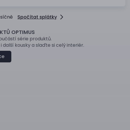
ěsíčně
Spočítat splátky
UKTŮ OPTIMUS
součástí série produktů.
i další kousky a slaďte si celý interiér.
ce