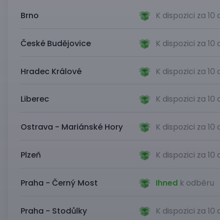
Brno
K dispozici za 10
České Budějovice
K dispozici za 10
Hradec Králové
K dispozici za 10
Liberec
K dispozici za 10
Ostrava - Mariánské Hory
K dispozici za 10
Plzeň
K dispozici za 10
Praha - Černý Most
Ihned
k odběru
Praha - Stodůlky
K dispozici za 10