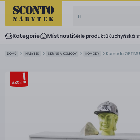
Kategorie
Místnosti
Série produktů
Kuchyňská s
Komoda OPTIMUS
DOMŮ
NÁBYTEK
SKŘÍNĚ A KOMODY
KOMODY