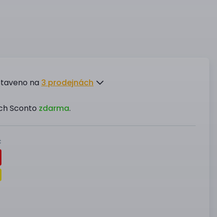
staveno na
3 prodejnách
ách Sconto
zdarma
.
č