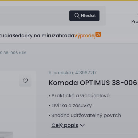
Hledat
Pr
tudia
Sedačky na míru
Zahrada
Výprodej
 38-006 bílá
č. produktu: 413967217
Komoda
OPTIMUS 38-006 
Praktická a víceúčelová
Dvířka a zásuvky
Snadno udržovatelný povrch
Celý popis