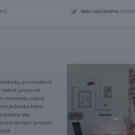
 dnů
Není vystaveno
na pro
ožadavky pro moderní
e radost pracovat.
 materiálu, nabízí
ctvím jednoduchého
 zapadne bez
osobní domácí prostor,
azii.