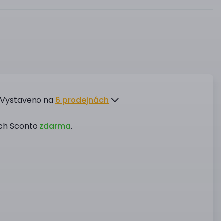
Vystaveno na
6 prodejnách
ách Sconto
zdarma
.