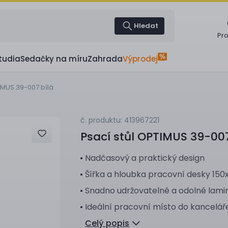
Hledat
Pr
tudia
Sedačky na míru
Zahrada
Výprodej
IMUS 39-007 bílá
č. produktu: 413967221
Psací stůl
OPTIMUS 39-007
Nadčasový a praktický design
Šířka a hloubka pracovní desky 15
Snadno udržovatelné a odolné lami
Ideální pracovní místo do kancelář
Celý popis