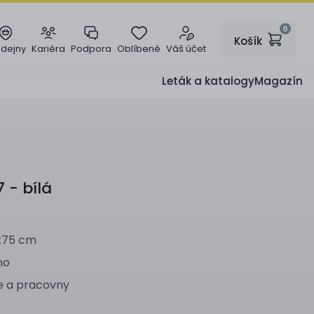
0
Košík
odejny
Kariéra
Podpora
Oblíbené
Váš účet
Leták a katalogy
Magazín
 - bílá
0x75 cm
no
e a pracovny