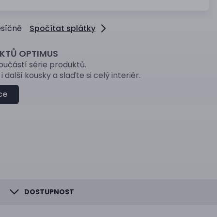
měsíčně
Spočítat splátky
UKTŮ OPTIMUS
součástí série produktů.
i další kousky a slaďte si celý interiér.
ce
DOSTUPNOST