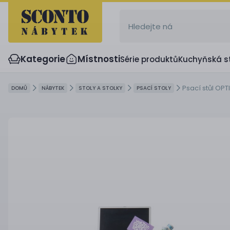
Kategorie
Místnosti
Série produktů
Kuchyňská s
Psací stůl OPT
DOMŮ
NÁBYTEK
STOLY A STOLKY
PSACÍ STOLY