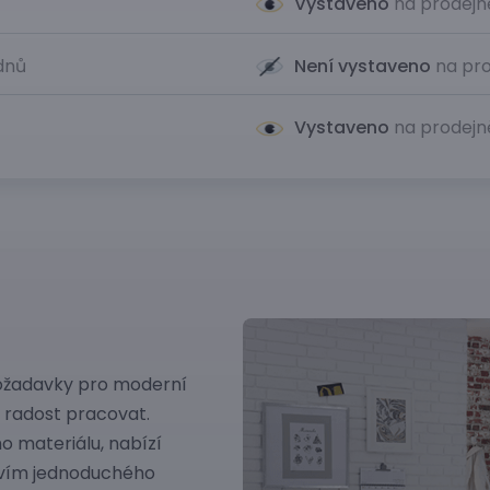
Vystaveno
na prodejn
 dnů
Není vystaveno
na pro
Vystaveno
na prodejn
ožadavky pro moderní
e radost pracovat.
 materiálu, nabízí
ctvím jednoduchého