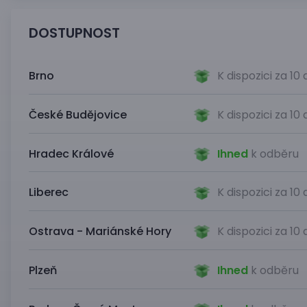
DOSTUPNOST
Brno
K dispozici za 10
České Budějovice
K dispozici za 10
Hradec Králové
Ihned
k odběru
Liberec
K dispozici za 10
Ostrava - Mariánské Hory
K dispozici za 10
Plzeň
Ihned
k odběru