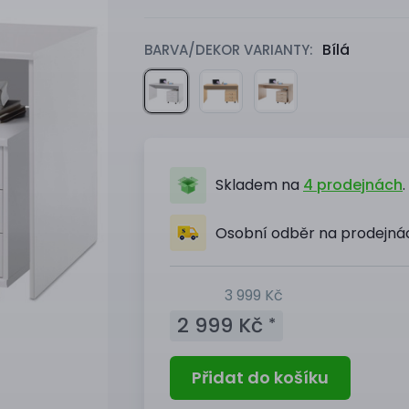
Bílá
BARVA/DEKOR VARIANTY:
Skladem na
4 prodejnách
.
Osobní odběr na prodejn
3 999 Kč
2 999 Kč
*
Přidat do košíku