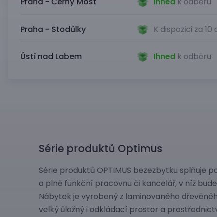
Praha - Černý Most
Ihned
k odběru
Praha - Stodůlky
K dispozici za 10
Ústí nad Labem
Ihned
k odběru
Série produktů Optimus
Série produktů OPTIMUS bezezbytku splňuje p
a plně funkční pracovnu či kancelář, v níž bud
Nábytek je vyrobený z laminovaného dřevěného
velký úložný i odkládací prostor a prostředni