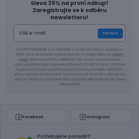
Sleva 35% na první nákup!
Zaregistrujte se k odběru
newsletteru!
Přihlásit
SCONTO Nábytek s.r.o. nakládá s osobními údaji v souladu s
GDPR. Více se dozvíte v potvrzovacím e-mailu nebo na
našem
webu
. Sleva se počítá z běžných cen a lze ji využít pouze u
zboží, pro které byla stanovena klubová SCONTO cena. Vztahuje
se pouze na nově uzavřené kupní smlouvy, pozdější uplatnění
slevy nebude akceptováno. Nevztahuje se na zboží v aktuálním
akčním letáku a označené jako výprodej nebo cenový hit. Slevy
nelze sčítat.
Facebook
Instagram
Potřebujete poradit?