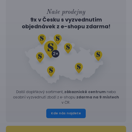
Naše prodejny
9x v Česku s vyzvednutím
objednávek z
e-shopu
zdarma!
Další doplňkový sortiment,
zákaznické centrum
nebo
osobní vyzvednutí zboží z e-shopu
zdarma na 9 místech
v ČR.
Kde nás najdete