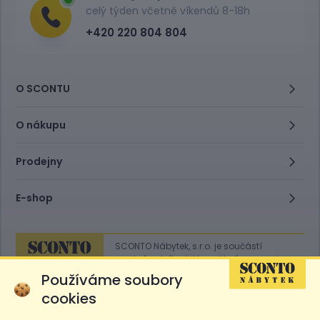
celý týden včetně víkendů 8-18h
+420 220 804 804
O SCONTU
O nákupu
Prodejny
E-shop
SCONTO Nábytek, s.r.o. je součástí
mezinárodního řetězce, který provozuje
obchodní domy
Hoeffner
a
Sconto
.
Používáme soubory
cookies
Přejít na
Sconto.sk