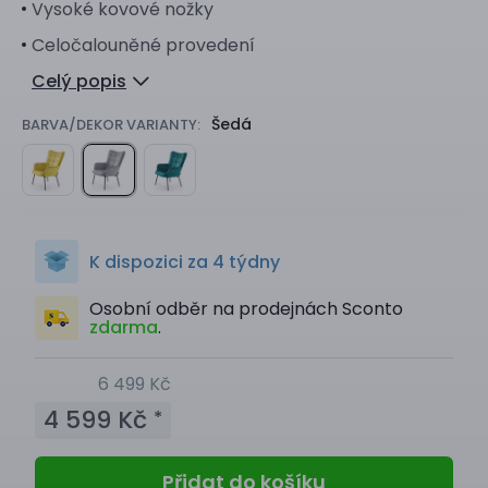
Vysoké kovové nožky
Celočalouněné provedení
Celý popis
Šedá
BARVA/DEKOR VARIANTY:
K dispozici za 4 týdny
Osobní odběr na prodejnách Sconto
zdarma
.
6 499 Kč
4 599 Kč
*
Přidat do košíku