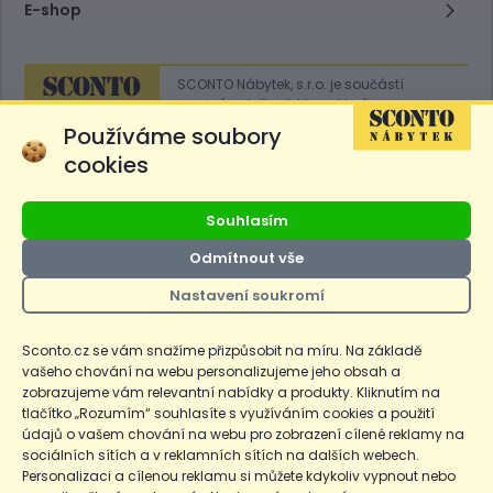
E-shop
SCONTO Nábytek, s.r.o. je součástí
mezinárodního řetězce, který provozuje
obchodní domy
Hoeffner
a
Sconto
.
Používáme soubory
cookies
Přejít na
Sconto.sk
Souhlasím
Odmítnout vše
Nastavení soukromí
Ceny produktů na e-shopu sconto.cz jsou označeny následovně. Běžná
cena je cena bez označení, *Cena pro členy SCONTO Clubu, **Akční
cena pro členy SCONTO Clubu, ***Akční cena, # Nejnižší cena za 30
Sconto.cz se vám snažíme přizpůsobit na míru. Na základě
dnů před prvním zlevněním. Dle zákona o ochraně spotřebitele §12a je
vašeho chování na webu personalizujeme jeho obsah a
uvedená Běžná cena současně i nejnižší za 30 dní, pokud není Nejnižší
Běžná cena za 30 dní uvedena samostatně na detailu produktu.
zobrazujeme vám relevantní nabídky a produkty. Kliknutím na
tlačítko „Rozumím“ souhlasíte s využíváním cookies a použití
údajů o vašem chování na webu pro zobrazení cílené reklamy na
Copyright
Ochrana osobních údajů
Cookies
Nastavení cookies
sociálních sítích a v reklamních sítích na dalších webech.
Personalizaci a cílenou reklamu si můžete kdykoliv vypnout nebo
© 2026 SCONTO Nábytek s.r.o.