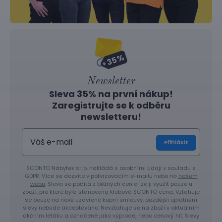
Newsletter
Sleva 35% na první nákup!
Zaregistrujte se k odběru
newsletteru!
Přihlásit
SCONTO Nábytek s.r.o. nakládá s osobními údaji v souladu s
GDPR. Více se dozvíte v potvrzovacím e-mailu nebo na
našem
webu
. Sleva se počítá z běžných cen a lze ji využít pouze u
zboží, pro které byla stanovena klubová SCONTO cena. Vztahuje
se pouze na nově uzavřené kupní smlouvy, pozdější uplatnění
slevy nebude akceptováno. Nevztahuje se na zboží v aktuálním
akčním letáku a označené jako výprodej nebo cenový hit. Slevy