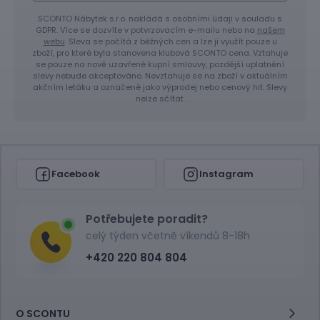
SCONTO Nábytek s.r.o. nakládá s osobními údaji v souladu s
GDPR. Více se dozvíte v potvrzovacím e-mailu nebo na
našem
webu
. Sleva se počítá z běžných cen a lze ji využít pouze u
zboží, pro které byla stanovena klubová SCONTO cena. Vztahuje
se pouze na nově uzavřené kupní smlouvy, pozdější uplatnění
slevy nebude akceptováno. Nevztahuje se na zboží v aktuálním
akčním letáku a označené jako výprodej nebo cenový hit. Slevy
nelze sčítat.
Facebook
Instagram
Potřebujete poradit?
celý týden včetně víkendů 8-18h
+420 220 804 804
O SCONTU