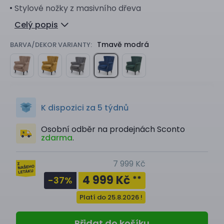
Stylové nožky z masivního dřeva
Celý popis
Tmavě modrá
BARVA/DEKOR VARIANTY:
K dispozici za 5 týdnů
Osobní odběr na prodejnách Sconto
zdarma
.
7 999 Kč
4 999 Kč
**
-37
%
Platí do 25.8.2026 !
Přidat do košíku