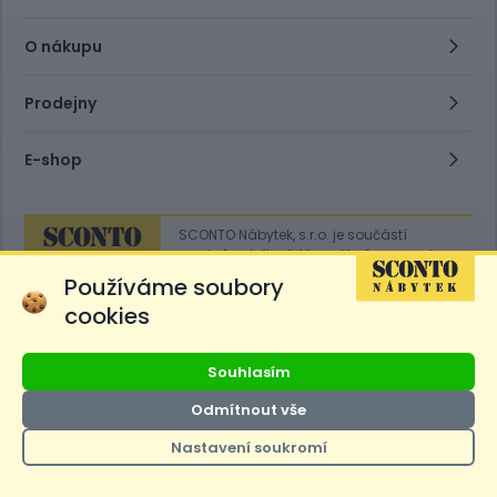
O nákupu
Prodejny
E-shop
SCONTO Nábytek, s.r.o. je součástí
mezinárodního řetězce, který provozuje
obchodní domy
Hoeffner
a
Sconto
.
Používáme soubory
cookies
Přejít na
Sconto.sk
Souhlasím
Odmítnout vše
Nastavení soukromí
Ceny produktů na e-shopu sconto.cz jsou označeny následovně. Běžná
cena je cena bez označení, *Cena pro členy SCONTO Clubu, **Akční
cena pro členy SCONTO Clubu, ***Akční cena, # Nejnižší cena za 30