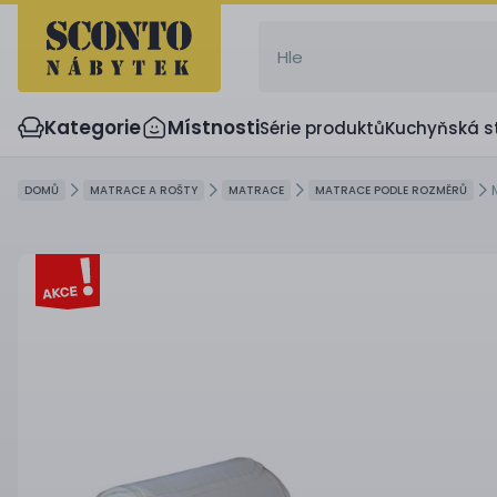
Kategorie
Místnosti
Série produktů
Kuchyňská s
DOMŮ
MATRACE A ROŠTY
MATRACE
MATRACE PODLE ROZMĚRŮ