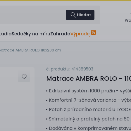
Hledat
Pr
tudia
Sedačky na míru
Zahrada
Výprodej
Matrace AMBRA ROLO 110x200 cm
č. produktu: 414389503
Matrace
AMBRA ROLO - 11
Exkluzivní systém 1000 pružin - vyš
Komfortní 7-zónová varianta - výbo
Potah z přírodního materiálu LYOCE
Snímatelný a pratelný potah na 60
Dodávána v komprimovaném stavu 