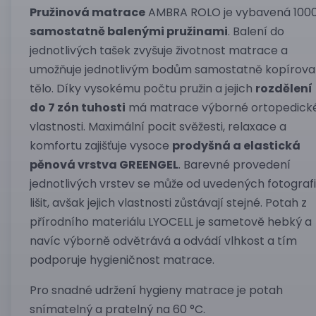
Pružinová matrace
AMBRA ROLO je vybavená 100
samostatně balenými pružinami
. Balení do
jednotlivých tašek zvyšuje životnost matrace a
umožňuje jednotlivým bodům samostatně kopírova
tělo. Díky vysokému počtu pružin a jejich
rozdělení
do 7 zón tuhosti
má matrace výborné ortopedick
vlastnosti. Maximální pocit svěžesti, relaxace a
komfortu zajišťuje vysoce
prodyšná a elastická
pěnová vrstva GREENGEL
. Barevné provedení
jednotlivých vrstev se může od uvedených fotografi
lišit, avšak jejich vlastnosti zůstávají stejné. Potah z
přírodního materiálu LYOCELL je sametově hebký a
navíc výborně odvětrává a odvádí vlhkost a tím
podporuje hygieničnost matrace.
Pro snadné udržení hygieny matrace je potah
snímatelný a pratelný na 60 °C.