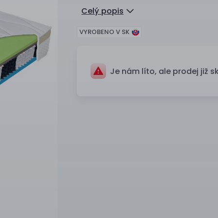
Celý popis
VYROBENO V SK
Je nám líto, ale prodej již s