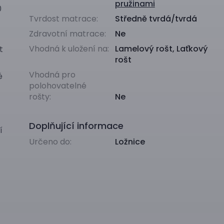
pružinami
0
Tvrdost matrace:
Středně tvrdá/tvrdá
Zdravotní matrace:
Ne
Vhodná k uložení na:
Lamelový rošt
,
Laťkový
t
rošt
Vhodná pro
é
polohovatelné
rošty:
Ne
Doplňující informace
í
Určeno do:
Ložnice