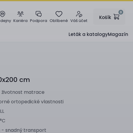
0
Košík
odejny
Kariéra
Podpora
Oblíbené
Váš účet
Leták a katalogy
Magazín
0x200 cm
ší životnost matrace
rné ortopedické vlastnosti
LL
 °C
- snadný transport