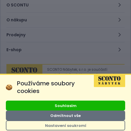
O SCONTU
O nákupu
Prodejny
E-shop
SCONTO Nábytek, s.r.o. je součástí
mezinárodního řetězce, který provozuje
obchodní domy
Hoeffner
a
Sconto
.
Používáme soubory
cookies
Přejít na
Sconto.sk
Souhlasím
Odmítnout vše
Nastavení soukromí
Ceny produktů na e-shopu sconto.cz jsou označeny následovně. Běžná
cena je cena bez označení, *Cena pro členy SCONTO Clubu, **Akční