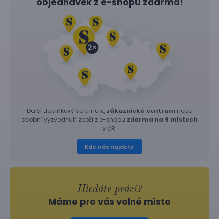
objednávek z
e-shopu
zdarma!
Další doplňkový sortiment,
zákaznické centrum
nebo
osobní vyzvednutí zboží z e-shopu
zdarma na 9 místech
v ČR.
Kde nás najdete
Hledáte práci?
Máme pro vás volné místo