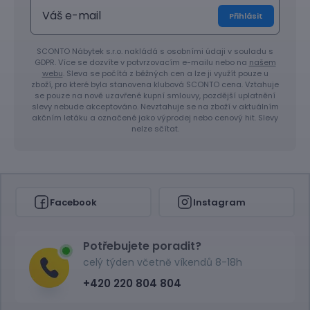
Přihlásit
SCONTO Nábytek s.r.o. nakládá s osobními údaji v souladu s
GDPR. Více se dozvíte v potvrzovacím e-mailu nebo na
našem
webu
. Sleva se počítá z běžných cen a lze ji využít pouze u
zboží, pro které byla stanovena klubová SCONTO cena. Vztahuje
se pouze na nově uzavřené kupní smlouvy, pozdější uplatnění
slevy nebude akceptováno. Nevztahuje se na zboží v aktuálním
akčním letáku a označené jako výprodej nebo cenový hit. Slevy
nelze sčítat.
Facebook
Instagram
Potřebujete poradit?
celý týden včetně víkendů 8-18h
+420 220 804 804