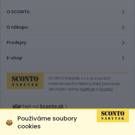
O SCONTU
O nákupu
Prodejny
E-shop
SCONTO Nábytek, s.r.o. je součástí
mezinárodního řetězce, který provozuje
obchodní domy
Hoeffner
a
Sconto
.
Přejít na
Sconto.sk
Používáme soubory
cookies