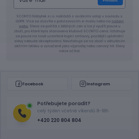
Přihlásit
SCONTO Nábytek s.r.o. nakládá s osobními údaji v souladu s
GDPR. Více se dozvíte v potvrzovacím e-mailu nebo na
našem
webu
. Sleva se počítá z běžných cen a lze ji využít pouze u
zboží, pro které byla stanovena klubová SCONTO cena. Vztahuje
se pouze na nově uzavřené kupní smlouvy, pozdější uplatnění
slevy nebude akceptováno. Nevztahuje se na zboží v aktuálním
akčním letáku a označené jako výprodej nebo cenový hit. Slevy
nelze sčítat.
Facebook
Instagram
Potřebujete poradit?
celý týden včetně víkendů 8-18h
+420 220 804 804