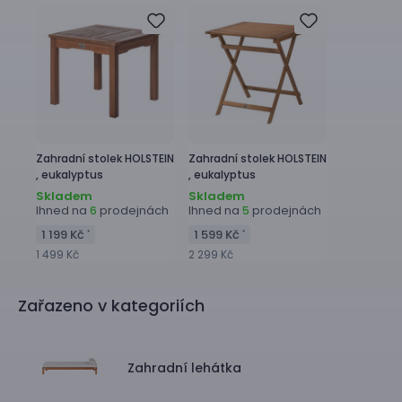
Zahradní stolek
HOLSTEIN
Zahradní stolek
HOLSTEIN
,
eukalyptus
,
eukalyptus
Skladem
Skladem
Ihned na
prodejnách
Ihned na
prodejnách
6
5
1 199 Kč
1 599 Kč
*
*
1 499 Kč
2 299 Kč
Zařazeno v kategoriích
Zahradní lehátka