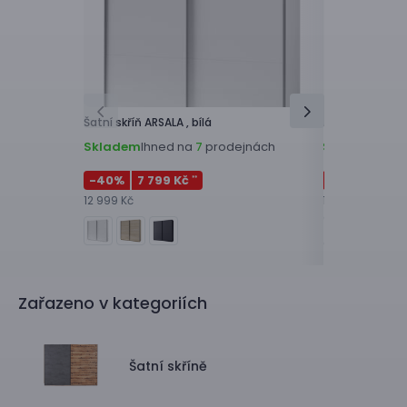
Šatní skříň
ARSALA ,
bílá
Šatní skříň
ARSA
Skladem
Ihned na
prodejnách
Skladem
Ihne
7
-40
%
7 799 Kč
-40
%
7 79
**
12 999 Kč
12 999 Kč
Zařazeno v kategoriích
Šatní skříně