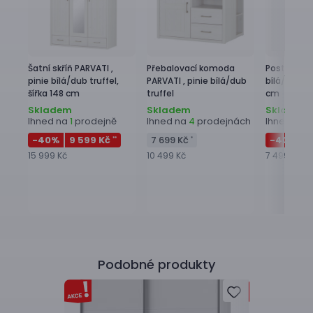
Šatní skříň
PARVATI ,
Přebalovací komoda
Postel
PARV
pinie bílá/dub truffel,
PARVATI ,
pinie bílá/dub
bílá/dub tr
šířka 148 cm
truffel
cm
Skladem
Skladem
Skladem
Ihned na
prodejně
Ihned na
prodejnách
Ihned na
1
4
1
-40
%
9 599 Kč
7 699 Kč
-40
%
4
**
*
15 999 Kč
10 499 Kč
7 499 Kč
Podobné produkty