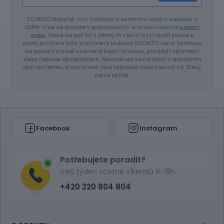
SCONTO Nábytek s.r.o. nakládá s osobními údaji v souladu s
GDPR. Více se dozvíte v potvrzovacím e-mailu nebo na
našem
webu
. Sleva se počítá z běžných cen a lze ji využít pouze u
zboží, pro které byla stanovena klubová SCONTO cena. Vztahuje
se pouze na nově uzavřené kupní smlouvy, pozdější uplatnění
slevy nebude akceptováno. Nevztahuje se na zboží v aktuálním
akčním letáku a označené jako výprodej nebo cenový hit. Slevy
nelze sčítat.
Facebook
Instagram
Potřebujete poradit?
celý týden včetně víkendů 8-18h
+420 220 804 804