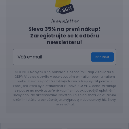
Newsletter
Sleva 35% na první nákup!
Zaregistrujte se k odběru
newsletteru!
Přihlásit
SCONTO Nábytek s.r.o. nakládá s osobními údaji v souladu s
GDPR. Více se dozvíte v potvrzovacím e-mailu nebo na
našem
webu
. Sleva se počítá z běžných cen a lze ji využít pouze u
zboží, pro které byla stanovena klubová SCONTO cena. Vztahuje
se pouze na nově uzavřené kupní smlouvy, pozdější uplatnění
slevy nebude akceptováno. Nevztahuje se na zboží v aktuálním
akčním letáku a označené jako výprodej nebo cenový hit. Slevy
nelze sčítat.