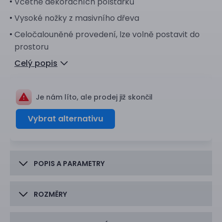
Včetně dekoračních polštářků
Vysoké nožky z masivního dřeva
Celočalouněné provedení, lze volně postavit do
prostoru
Celý popis
Je nám líto, ale prodej již skončil
Vybrat alternativu
POPIS A PARAMETRY
ROZMĚRY