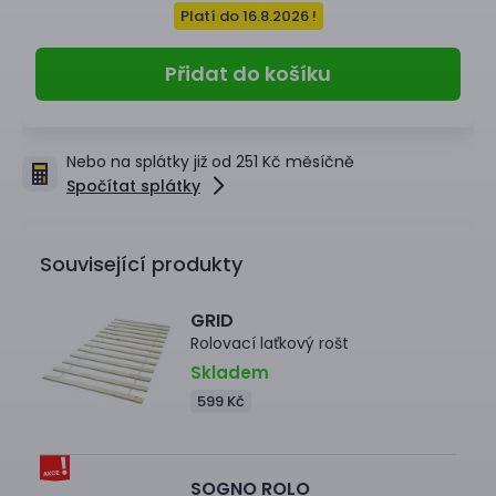
Platí do 16.8.2026 !
Přidat do košíku
Nebo na splátky již od 251 Kč měsíčně
Spočítat splátky
Související produkty
GRID
Rolovací laťkový rošt
Skladem
599 Kč
SOGNO ROLO