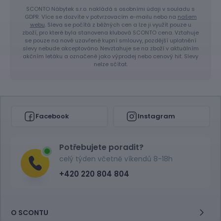
SCONTO Nábytek s.r.o. nakládá s osobními údaji v souladu s
GDPR. Více se dozvíte v potvrzovacím e-mailu nebo na
našem
webu
. Sleva se počítá z běžných cen a lze ji využít pouze u
zboží, pro které byla stanovena klubová SCONTO cena. Vztahuje
se pouze na nově uzavřené kupní smlouvy, pozdější uplatnění
slevy nebude akceptováno. Nevztahuje se na zboží v aktuálním
akčním letáku a označené jako výprodej nebo cenový hit. Slevy
nelze sčítat.
Facebook
Instagram
Potřebujete poradit?
celý týden včetně víkendů 8-18h
+420 220 804 804
O SCONTU