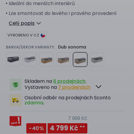
Ideální do menších interiérů
Lze smontovat do levého i pravého provedení
Celý popis
VYROBENO V CZ
Dub sonoma
BARVA/DEKOR VARIANTY:
Skladem na
6 prodejnách
.
Vystaveno na
7 prodejnách
Osobní odběr na prodejnách Sconto
zdarma
.
7 999 Kč
4 799 Kč
**
-40
%