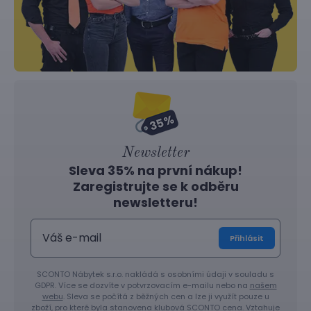
Newsletter
Sleva 35% na první nákup!
Zaregistrujte se k odběru
newsletteru!
Přihlásit
SCONTO Nábytek s.r.o. nakládá s osobními údaji v souladu s
GDPR. Více se dozvíte v potvrzovacím e-mailu nebo na
našem
webu
. Sleva se počítá z běžných cen a lze ji využít pouze u
zboží, pro které byla stanovena klubová SCONTO cena. Vztahuje