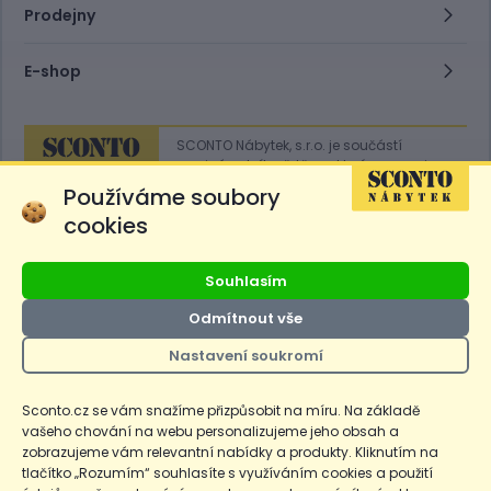
Prodejny
E-shop
SCONTO Nábytek, s.r.o. je součástí
mezinárodního řetězce, který provozuje
obchodní domy
Hoeffner
a
Sconto
.
Používáme soubory
cookies
Přejít na
Sconto.sk
Souhlasím
Odmítnout vše
Nastavení soukromí
Ceny produktů na e-shopu sconto.cz jsou označeny následovně. Běžná
cena je cena bez označení, *Cena pro členy SCONTO Clubu, **Akční
cena pro členy SCONTO Clubu, ***Akční cena, # Nejnižší cena za 30
Sconto.cz se vám snažíme přizpůsobit na míru. Na základě
dnů před prvním zlevněním. Dle zákona o ochraně spotřebitele §12a je
vašeho chování na webu personalizujeme jeho obsah a
uvedená Běžná cena současně i nejnižší za 30 dní, pokud není Nejnižší
Běžná cena za 30 dní uvedena samostatně na detailu produktu.
zobrazujeme vám relevantní nabídky a produkty. Kliknutím na
tlačítko „Rozumím“ souhlasíte s využíváním cookies a použití