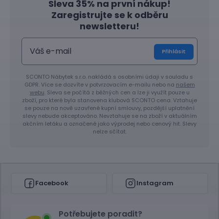
Sleva 35% na první nákup!
Zaregistrujte se k odběru
newsletteru!
Přihlásit
SCONTO Nábytek s.r.o. nakládá s osobními údaji v souladu s
GDPR. Více se dozvíte v potvrzovacím e-mailu nebo na
našem
webu
. Sleva se počítá z běžných cen a lze ji využít pouze u
zboží, pro které byla stanovena klubová SCONTO cena. Vztahuje
se pouze na nově uzavřené kupní smlouvy, pozdější uplatnění
slevy nebude akceptováno. Nevztahuje se na zboží v aktuálním
akčním letáku a označené jako výprodej nebo cenový hit. Slevy
nelze sčítat.
Facebook
Instagram
Potřebujete poradit?