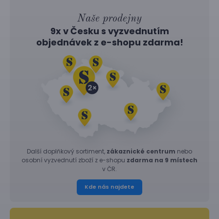
Naše prodejny
9x v Česku s vyzvednutím
objednávek z
e-shopu
zdarma!
Další doplňkový sortiment,
zákaznické centrum
nebo
osobní vyzvednutí zboží z e-shopu
zdarma na 9 místech
v ČR.
Kde nás najdete