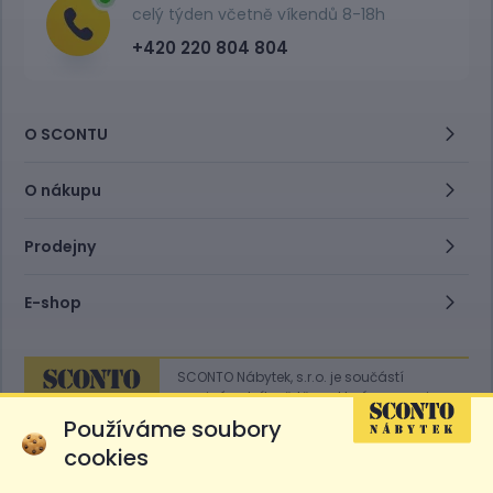
celý týden včetně víkendů 8-18h
+420 220 804 804
O SCONTU
O nákupu
Prodejny
E-shop
SCONTO Nábytek, s.r.o. je součástí
mezinárodního řetězce, který provozuje
obchodní domy
Hoeffner
a
Sconto
.
Používáme soubory
cookies
Přejít na
Sconto.sk