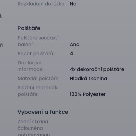
Rozkládání do lůžka:
Ne
t
Polštáře
Polštáře součástí
balení:
Ano
ři
Počet polštářů:
4
Doplňující
informace:
4x dekorační polštáře
Materiál polštáře:
Hladká tkanina
Složení materiálu
polštáře:
100% Polyester
Vybavení a funkce
Zadní strana
čalouněna
potahovanou