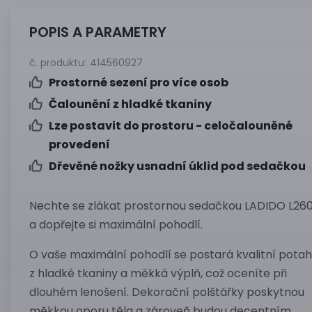
POPIS A PARAMETRY
č. produktu:
414560927
Prostorné sezení pro více osob
Čalounění z hladké tkaniny
Lze postavit do prostoru - celočalouněné
provedení
Dřevěné nožky usnadní úklid pod sedačkou
Nechte se zlákat prostornou sedačkou LADIDO L26
a dopřejte si maximální pohodlí.
O vaše maximální pohodlí se postará kvalitní potah
z hladké tkaniny a měkká výplň, což oceníte při
dlouhém lenošení. Dekorační polštářky poskytnou
měkkou oporu těla a zároveň budou decentním