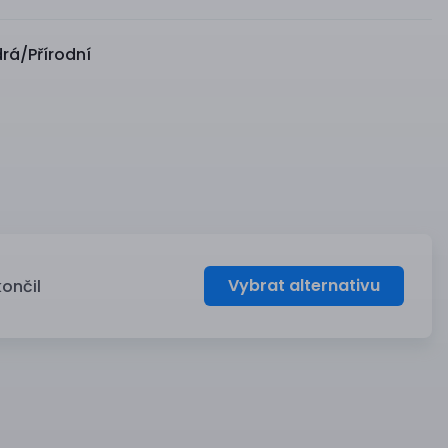
á/Přírodní
Vybrat alternativu
končil