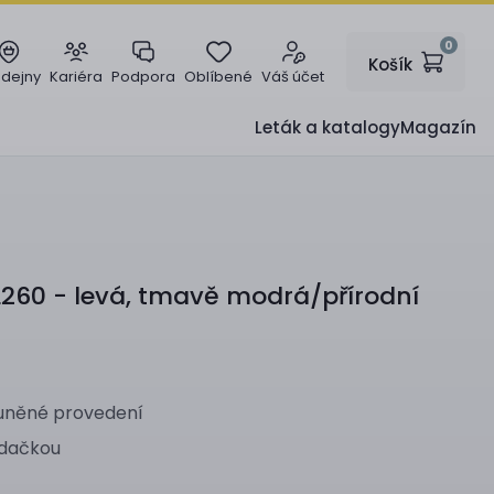
0
Košík
odejny
Kariéra
Podpora
Oblíbené
Váš účet
Leták a katalogy
Magazín
260 - levá, tmavě modrá/přírodní
ouněné provedení
edačkou