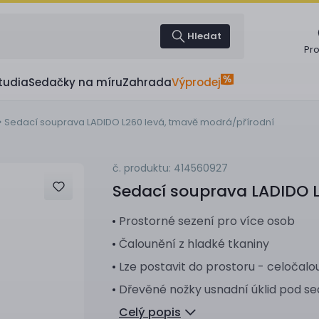
Hledat
Pr
tudia
Sedačky na míru
Zahrada
Výprodej
Sedací souprava LADIDO L260 levá, tmavě modrá/přírodní
č. produktu: 414560927
Sedací souprava
LADIDO L
Prostorné sezení pro více osob
Čalounění z hladké tkaniny
Lze postavit do prostoru - celočal
Dřevěné nožky usnadní úklid pod s
Celý popis