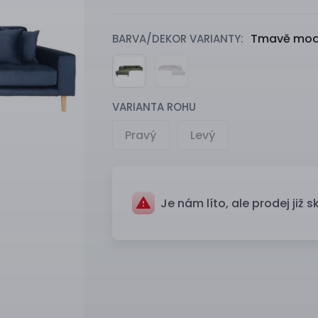
Tmavě modr
BARVA/DEKOR VARIANTY:
VARIANTA ROHU
Pravý
Levý
Je nám líto, ale prodej již s