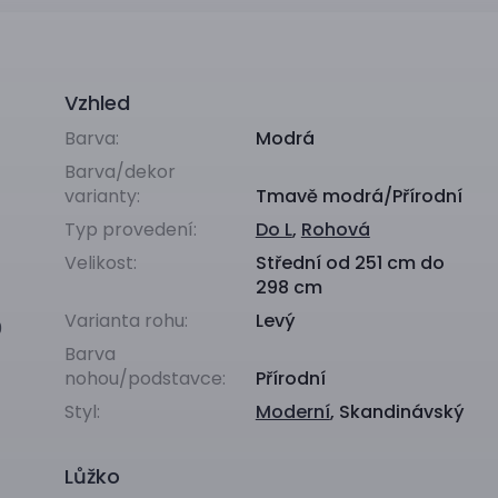
Vzhled
Barva:
Modrá
Barva/dekor
varianty:
Tmavě modrá/Přírodní
Typ provedení:
Do L
,
Rohová
Velikost:
Střední od 251 cm do
298 cm
Varianta rohu:
Levý
0
Barva
nohou/podstavce:
Přírodní
Styl:
Moderní
,
Skandinávský
Lůžko