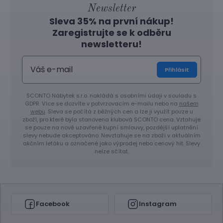
Newsletter
Sleva 35% na první nákup!
Zaregistrujte se k odběru
newsletteru!
Přihlásit
SCONTO Nábytek s.r.o. nakládá s osobními údaji v souladu s
GDPR. Více se dozvíte v potvrzovacím e-mailu nebo na
našem
webu
. Sleva se počítá z běžných cen a lze ji využít pouze u
zboží, pro které byla stanovena klubová SCONTO cena. Vztahuje
se pouze na nově uzavřené kupní smlouvy, pozdější uplatnění
slevy nebude akceptováno. Nevztahuje se na zboží v aktuálním
akčním letáku a označené jako výprodej nebo cenový hit. Slevy
nelze sčítat.
Facebook
Instagram