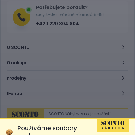
Potřebujete poradit?
celý týden včetně víkendů 8-18h
+420 220 804 804
O SCONTU
O nákupu
Prodejny
E-shop
SCONTO Nábytek, s.r.o. je součástí
mezinárodního řetězce, který provozuje
obchodní domy
Hoeffner
a
Sconto
.
Používáme soubory