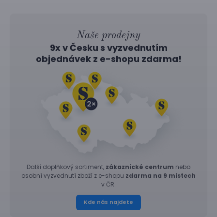
Naše prodejny
9x v Česku s vyzvednutím
objednávek z
e-shopu
zdarma!
Další doplňkový sortiment,
zákaznické centrum
nebo
osobní vyzvednutí zboží z e-shopu
zdarma na 9 místech
v ČR.
Kde nás najdete