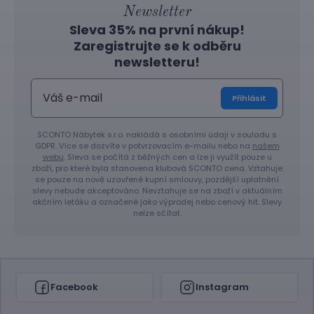
Newsletter
Sleva 35% na první nákup!
Zaregistrujte se k odběru
newsletteru!
Přihlásit
SCONTO Nábytek s.r.o. nakládá s osobními údaji v souladu s
GDPR. Více se dozvíte v potvrzovacím e-mailu nebo na
našem
webu
. Sleva se počítá z běžných cen a lze ji využít pouze u
zboží, pro které byla stanovena klubová SCONTO cena. Vztahuje
se pouze na nově uzavřené kupní smlouvy, pozdější uplatnění
slevy nebude akceptováno. Nevztahuje se na zboží v aktuálním
akčním letáku a označené jako výprodej nebo cenový hit. Slevy
nelze sčítat.
Facebook
Instagram