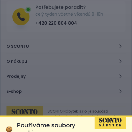
Potřebujete poradit?
celý týden včetně víkendů 8-18h
+420 220 804 804
O SCONTU
O nákupu
Prodejny
E-shop
SCONTO Nábytek, s.r.o. je součástí
mezinárodního řetězce, který provozuje
obchodní domy
Hoeffner
a
Sconto
.
Používáme soubory