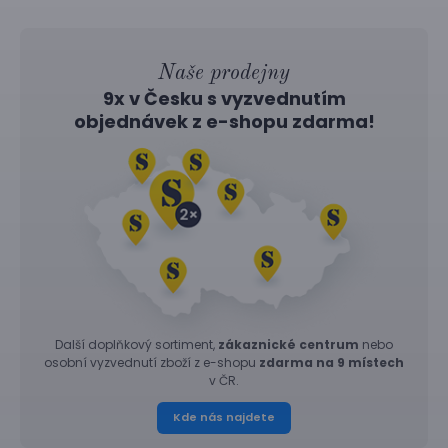
Naše prodejny
9x v Česku s vyzvednutím
objednávek z
e-shopu
zdarma!
Další doplňkový sortiment,
zákaznické centrum
nebo
osobní vyzvednutí zboží z e-shopu
zdarma na 9 místech
v ČR.
Kde nás najdete