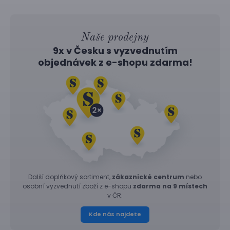
Naše prodejny
9x v Česku s vyzvednutím
objednávek z
e-shopu
zdarma!
Další doplňkový sortiment,
zákaznické centrum
nebo
osobní vyzvednutí zboží z e-shopu
zdarma na 9 místech
v ČR.
Kde nás najdete