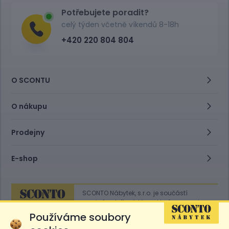
Potřebujete poradit?
celý týden včetně víkendů 8-18h
+420 220 804 804
O SCONTU
O nákupu
Prodejny
E-shop
SCONTO Nábytek, s.r.o. je součástí
mezinárodního řetězce, který provozuje
obchodní domy
Hoeffner
a
Sconto
.
Používáme soubory