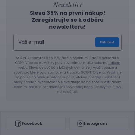
Newsletter
Sleva 35% na první nákup!
Zaregistrujte se k odběru
newsletteru!
Přihlásit
SCONTO Nábytek s.r.o. nakládá s osobními údaji v souladu s
GDPR. Více se dozvíte v potvrzovacím e-mailu nebo na
našem
webu
. Sleva se počítá z běžných cen a lze ji využít pouze u
zboží, pro které byla stanovena klubová SCONTO cena. Vztahuje
se pouze na nově uzavřené kupní smlouvy, pozdější uplatnění
slevy nebude akceptováno. Nevztahuje se na zboží v aktuálním
akčním letáku a označené jako výprodej nebo cenový hit. Slevy
nelze sčítat.
Facebook
Instagram