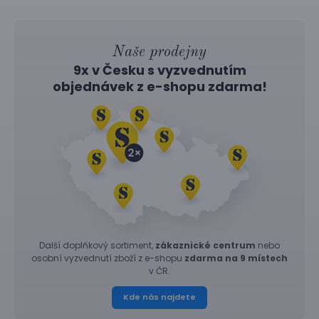
Naše prodejny
9x v Česku s vyzvednutím
objednávek z
e-shopu
zdarma!
Další doplňkový sortiment,
zákaznické centrum
nebo
osobní vyzvednutí zboží z e-shopu
zdarma na 9 místech
v ČR.
Kde nás najdete