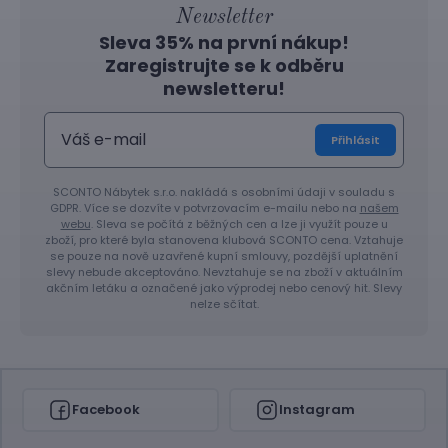
Newsletter
Sleva 35% na první nákup!
Zaregistrujte se k odběru
newsletteru!
Přihlásit
SCONTO Nábytek s.r.o. nakládá s osobními údaji v souladu s
GDPR. Více se dozvíte v potvrzovacím e-mailu nebo na
našem
webu
. Sleva se počítá z běžných cen a lze ji využít pouze u
zboží, pro které byla stanovena klubová SCONTO cena. Vztahuje
se pouze na nově uzavřené kupní smlouvy, pozdější uplatnění
slevy nebude akceptováno. Nevztahuje se na zboží v aktuálním
akčním letáku a označené jako výprodej nebo cenový hit. Slevy
nelze sčítat.
Facebook
Instagram