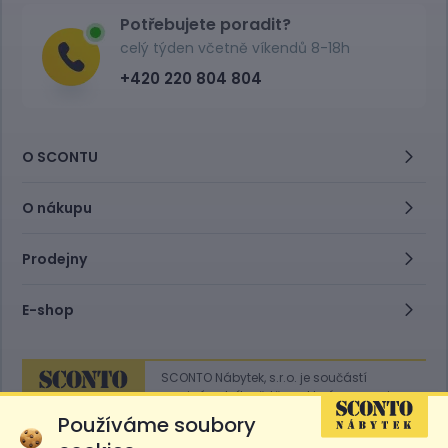
Potřebujete poradit?
celý týden včetně víkendů 8-18h
+420 220 804 804
O SCONTU
O nákupu
Prodejny
E-shop
SCONTO Nábytek, s.r.o. je součástí
mezinárodního řetězce, který provozuje
obchodní domy
Hoeffner
a
Sconto
.
Používáme soubory