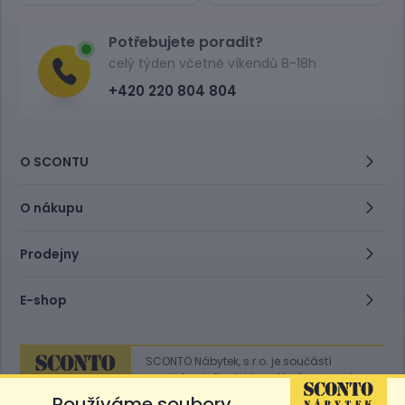
Potřebujete poradit?
celý týden včetně víkendů 8-18h
+420 220 804 804
O SCONTU
O nákupu
Prodejny
E-shop
SCONTO Nábytek, s.r.o. je součástí
mezinárodního řetězce, který provozuje
obchodní domy
Hoeffner
a
Sconto
.
Používáme soubory