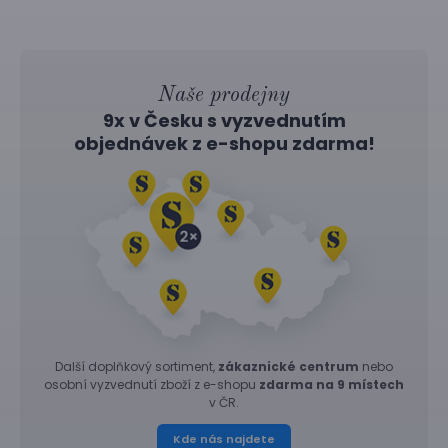
Naše prodejny
9x v Česku s vyzvednutím
objednávek z
e-shopu
zdarma!
Další doplňkový sortiment,
zákaznické centrum
nebo
osobní vyzvednutí zboží z e-shopu
zdarma na 9 místech
v ČR.
Kde nás najdete