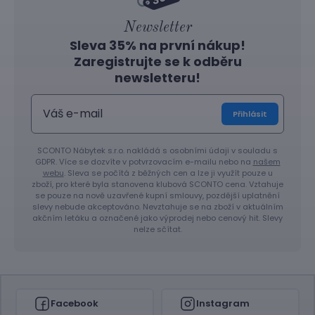
Newsletter
Sleva 35% na první nákup!
Zaregistrujte se k odběru
newsletteru!
Přihlásit
SCONTO Nábytek s.r.o. nakládá s osobními údaji v souladu s
GDPR. Více se dozvíte v potvrzovacím e-mailu nebo na
našem
webu
. Sleva se počítá z běžných cen a lze ji využít pouze u
zboží, pro které byla stanovena klubová SCONTO cena. Vztahuje
se pouze na nově uzavřené kupní smlouvy, pozdější uplatnění
slevy nebude akceptováno. Nevztahuje se na zboží v aktuálním
akčním letáku a označené jako výprodej nebo cenový hit. Slevy
nelze sčítat.
Facebook
Instagram