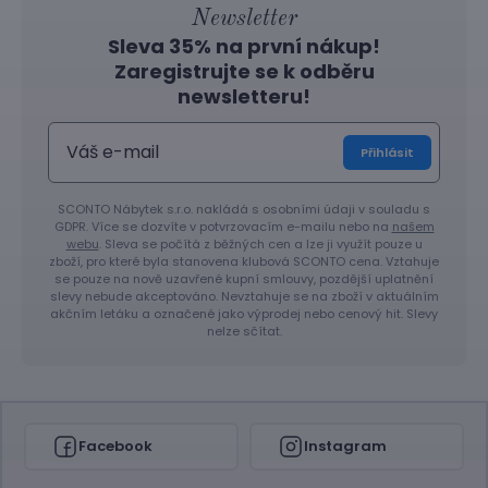
Newsletter
Sleva 35% na první nákup!
Zaregistrujte se k odběru
newsletteru!
Přihlásit
SCONTO Nábytek s.r.o. nakládá s osobními údaji v souladu s
GDPR. Více se dozvíte v potvrzovacím e-mailu nebo na
našem
webu
. Sleva se počítá z běžných cen a lze ji využít pouze u
zboží, pro které byla stanovena klubová SCONTO cena. Vztahuje
se pouze na nově uzavřené kupní smlouvy, pozdější uplatnění
slevy nebude akceptováno. Nevztahuje se na zboží v aktuálním
akčním letáku a označené jako výprodej nebo cenový hit. Slevy
nelze sčítat.
Facebook
Instagram