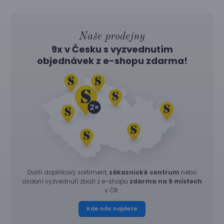
Naše prodejny
9x v Česku s vyzvednutím
objednávek z
e-shopu
zdarma!
Další doplňkový sortiment,
zákaznické centrum
nebo
osobní vyzvednutí zboží z e-shopu
zdarma na 9 místech
v ČR.
Kde nás najdete