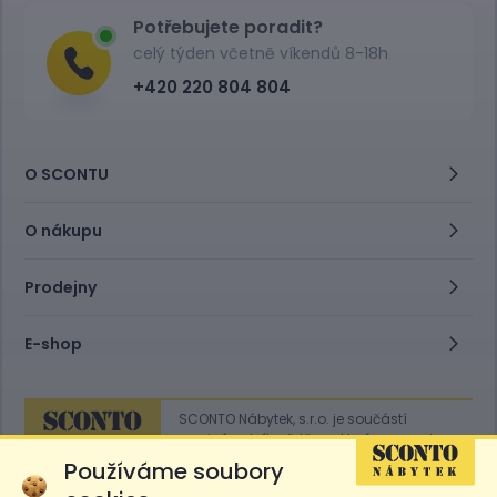
Potřebujete poradit?
celý týden včetně víkendů 8-18h
+420 220 804 804
O SCONTU
O nákupu
Prodejny
E-shop
SCONTO Nábytek, s.r.o. je součástí
mezinárodního řetězce, který provozuje
obchodní domy
Hoeffner
a
Sconto
.
Používáme soubory